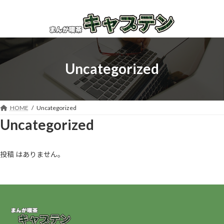
コ
ナ
ン
ビ
テ
ゲ
ン
ー
ツ
シ
へ
ョ
Uncategorized
ス
ン
キ
に
ッ
移
プ
動
HOME
Uncategorized
Uncategorized
投稿 はありません。